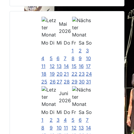
Mai
2026
Mo
Di
Mi
Do
Fr
Sa
So
1
2
3
4
5
6
7
8
9
10
11
12
13
14
15
16
17
18
19
20
21
22
23
24
25
26
27
28
29
30
31
Juni
2026
Mo
Di
Mi
Do
Fr
Sa
So
1
2
3
4
5
6
7
8
9
10
11
12
13
14