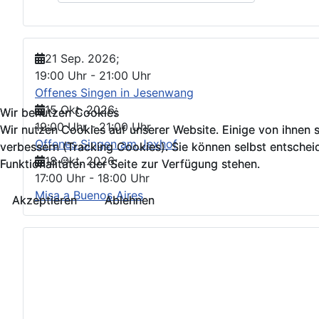
21 Sep. 2026
;
19:00 Uhr
-
21:00 Uhr
Offenes Singen in Jesenwang
15 Okt. 2026
;
Wir benutzen Cookies
Wir benutzen Cookies
19:00 Uhr
-
21:00 Uhr
Wir nutzen Cookies auf unserer Website. Einige von ihnen s
Wir nutzen Cookies auf unserer Website. Einige von ihnen s
Offenes Singen am Jexhof
verbessern (Tracking Cookies). Sie können selbst entschei
verbessern (Tracking Cookies). Sie können selbst entschei
18 Okt. 2026
;
Funktionalitäten der Seite zur Verfügung stehen.
Funktionalitäten der Seite zur Verfügung stehen.
17:00 Uhr
-
18:00 Uhr
Misa a Buenos Aires
Akzeptieren
Akzeptieren
Ablehnen
Ablehnen