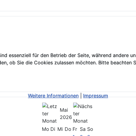
ind essenziell für den Betrieb der Seite, während andere u
ind essenziell für den Betrieb der Seite, während andere u
den, ob Sie die Cookies zulassen möchten. Bitte beachten S
den, ob Sie die Cookies zulassen möchten. Bitte beachten S
Weitere Informationen
Weitere Informationen
|
|
Impressum
Impressum
Mai
2026
Mo
Di
Mi
Do
Fr
Sa
So