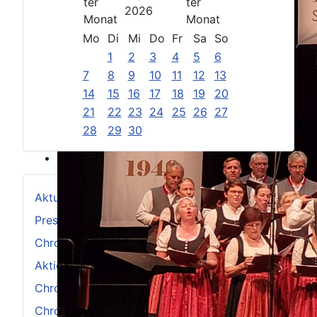
2026
Mo
Di
Mi
Do
Fr
Sa
So
1
2
3
4
5
6
7
8
9
10
11
12
13
14
15
16
17
18
19
20
21
22
23
24
25
26
27
28
29
30
Aktuelles
Pressemitteilungen
Chronik 2021-2030
Aktionstage Chor
Chronik 1961-1970
Chronik 2001-2010