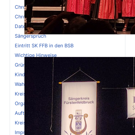
Chronik 1991-2000
Chronik 2011-2020
Datenschutzerklärung
Sängerspruch
Eintritt SK FFB in den BSB
Wichtige Hinweise
Gründung 1949
Kinder- und Jugendchöre
Wahlspruch und Fanfare
Kreischorleitung
Organisation
Auftakt zum 75-jährigen Jubiläum
Kreiskulturtage-2024
Impressum