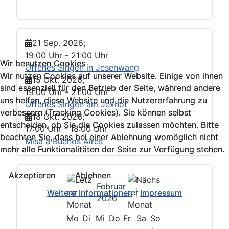
21 Sep. 2026
;
19:00 Uhr
-
21:00 Uhr
Wir benutzen Cookies
Wir benutzen Cookies
Offenes Singen in Jesenwang
Wir nutzen Cookies auf unserer Website. Einige von ihnen
Wir nutzen Cookies auf unserer Website. Einige von ihnen
15 Okt. 2026
;
sind essenziell für den Betrieb der Seite, während andere
sind essenziell für den Betrieb der Seite, während andere
19:00 Uhr
-
21:00 Uhr
uns helfen, diese Website und die Nutzererfahrung zu
uns helfen, diese Website und die Nutzererfahrung zu
Offenes Singen am Jexhof
verbessern (Tracking Cookies). Sie können selbst
verbessern (Tracking Cookies). Sie können selbst
18 Okt. 2026
;
entscheiden, ob Sie die Cookies zulassen möchten. Bitte
entscheiden, ob Sie die Cookies zulassen möchten. Bitte
17:00 Uhr
-
18:00 Uhr
beachten Sie, dass bei einer Ablehnung womöglich nicht
beachten Sie, dass bei einer Ablehnung womöglich nicht
Misa a Buenos Aires
mehr alle Funktionalitäten der Seite zur Verfügung stehen.
mehr alle Funktionalitäten der Seite zur Verfügung stehen.
Akzeptieren
Akzeptieren
Ablehnen
Ablehnen
Februar
Weitere Informationen
Weitere Informationen
|
|
Impressum
Impressum
2026
Mo
Di
Mi
Do
Fr
Sa
So