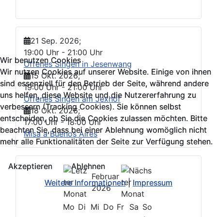
21 Sep. 2026
;
19:00 Uhr
-
21:00 Uhr
Wir benutzen Cookies
Wir benutzen Cookies
Offenes Singen in Jesenwang
Wir nutzen Cookies auf unserer Website. Einige von ihnen
Wir nutzen Cookies auf unserer Website. Einige von ihnen
15 Okt. 2026
;
sind essenziell für den Betrieb der Seite, während andere
sind essenziell für den Betrieb der Seite, während andere
19:00 Uhr
-
21:00 Uhr
uns helfen, diese Website und die Nutzererfahrung zu
uns helfen, diese Website und die Nutzererfahrung zu
Offenes Singen am Jexhof
verbessern (Tracking Cookies). Sie können selbst
verbessern (Tracking Cookies). Sie können selbst
18 Okt. 2026
;
entscheiden, ob Sie die Cookies zulassen möchten. Bitte
entscheiden, ob Sie die Cookies zulassen möchten. Bitte
17:00 Uhr
-
18:00 Uhr
beachten Sie, dass bei einer Ablehnung womöglich nicht
beachten Sie, dass bei einer Ablehnung womöglich nicht
Misa a Buenos Aires
mehr alle Funktionalitäten der Seite zur Verfügung stehen.
mehr alle Funktionalitäten der Seite zur Verfügung stehen.
Akzeptieren
Akzeptieren
Ablehnen
Ablehnen
Februar
Weitere Informationen
Weitere Informationen
|
|
Impressum
Impressum
2026
Mo
Di
Mi
Do
Fr
Sa
So